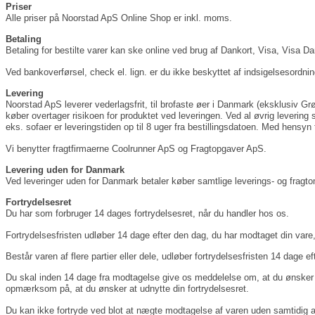
Priser
Alle priser på Noorstad ApS Online Shop er inkl. moms.
Betaling
Betaling for bestilte varer kan ske online ved brug af Dankort, Visa, Visa 
Ved bankoverførsel, check el. lign. er du ikke beskyttet af indsigelsesordni
Levering
Noorstad ApS leverer vederlagsfrit, til brofaste øer i Danmark (eksklusiv G
køber overtager risikoen for produktet ved leveringen. Ved al øvrig levering s
eks. sofaer er leveringstiden op til 8 uger fra bestillingsdatoen. Med hensyn 
Vi benytter fragtfirmaerne Coolrunner ApS og Fragtopgaver ApS.
Levering uden for Danmark
Ved leveringer uden for Danmark betaler køber samtlige leverings- og fragto
Fortrydelsesret
Du har som forbruger 14 dages fortrydelsesret, når du handler hos os.
Fortrydelsesfristen udløber 14 dage efter den dag, du har modtaget din vare, e
Består varen af flere partier eller dele, udløber fortrydelsesfristen 14 dage ef
Du skal inden 14 dage fra modtagelse give os meddelelse om, at du ønsker a
opmærksom på, at du ønsker at udnytte din fortrydelsesret.
Du kan ikke fortryde ved blot at nægte modtagelse af varen uden samtidig a