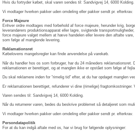
Hvis du fortryder købet, skal varen sendes til: Sandvigvej 14, 6000 Kolding.
Vi modtager hverken pakker uden omdeling eller pakker sendt pr. efterkrav.
Force Majeure
Enhver ordre modtages med forbehold af force majeure, herunder krig, borgerl
leverandørers produktionsapparat eller lagre, svigtende transportmuligheder
force majeure valget mellem at hæve handelen eller levere den aftalte vare, 
som følge af manglende levering.
Reklamationsret
Købelovens mangelsregler kan finde anvendelse på varekøb.
Når du handler hos os som forbruger, har du 24 måneders reklamationsret. Det
reklamationen er berettiget, og at manglen ikke er opstået som følge af fejl
Du skal reklamere inden for ”rimelig tid” efter, at du har opdaget manglen ve
Er reklamationen berettiget, refunderer vi dine (rimelige) fragtomkostninger. 
Varen sendes til: Sandvigvej 14, 6000 Kolding.
Når du returnerer varen, bedes du beskrive problemet så detaljeret som muli
Vi modtager hverken pakker uden omdeling eller pakker sendt pr. efterkrav.
Persondatapolitik
For at du kan indgå aftale med os, har vi brug for følgende oplysninger: