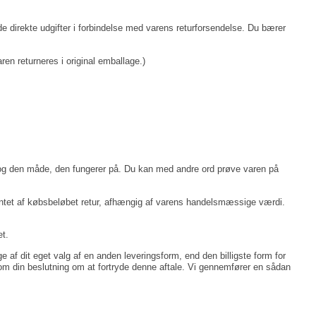
de direkte udgifter i forbindelse med varens returforsendelse. Du bærer
en returneres i original emballage.)
r og den måde, den fungerer på. Du kan med andre ord prøve varen på
er intet af købsbeløbet retur, afhængig af varens handelsmæssige værdi.
et.
e af dit eget valg af en anden leveringsform, end den billigste form for
om din beslutning om at fortryde denne aftale. Vi gennemfører en sådan