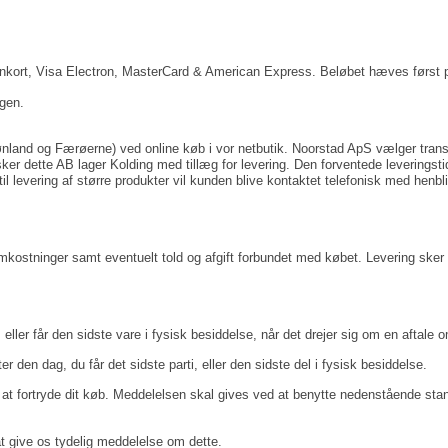
Dankort, Visa Electron, MasterCard & American Express. Beløbet hæves først p
ngen.
rønland og Færøerne) ved online køb i vor netbutik. Noorstad ApS vælger transp
ker dette AB lager Kolding med tillæg for levering. Den forventede leveringstid 
til levering af større produkter vil kunden blive kontaktet telefonisk med henbl
mkostninger samt eventuelt told og afgift forbundet med købet. Levering sker a
ller får den sidste vare i fysisk besiddelse, når det drejer sig om en aftale om
ter den dag, du får det sidste parti, eller den sidste del i fysisk besiddelse.
t fortryde dit køb. Meddelelsen skal gives ved at benytte nedenstående stand
t give os tydelig meddelelse om dette.