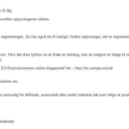
til dig.
orefter oplysningerne slettes.
registreringen. Du har også ret til indsigt i hvilke oplysninger, der er registr
com. Hvis det ikke lykkes os at finde en løsning, kan du indgive en klage til 
k
 EU-Kommissionens online klageportal her – http://ec.europa.eu/odr
odukter etc.
e ansvarlig for driftstab, avancetab eller andet indirekte tab som følge af prod
gældende)