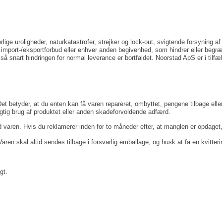
ige uroligheder, naturkatastrofer, strejker og lock-out, svigtende forsyning a
, import-/eksportforbud eller enhver anden begivenhed, som hindrer eller begr
så snart hindringen for normal leverance er bortfaldet. Noorstad ApS er i tilf
 betyder, at du enten kan få varen repareret, ombyttet, pengene tilbage eller a
agtig brug af produktet eller anden skadeforvoldende adfærd.
d varen. Hvis du reklamerer inden for to måneder efter, at manglen er opdaget, 
Varen skal altid sendes tilbage i forsvarlig emballage, og husk at få en kvitter
gt.