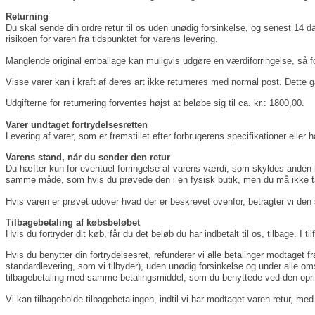
Returning
Du skal sende din ordre retur til os uden unødig forsinkelse, og senest 14 d
risikoen for varen fra tidspunktet for varens levering.
Manglende original emballage kan muligvis udgøre en værdiforringelse, så for
Visse varer kan i kraft af deres art ikke returneres med normal post. Dette 
Udgifterne for returnering forventes højst at beløbe sig til ca. kr.: 1800,00.
Varer undtaget fortrydelsesretten
Levering af varer, som er fremstillet efter forbrugerens specifikationer eller h
Varens stand, når du sender den retur
Du hæfter kun for eventuel forringelse af varens værdi, som skyldes anden 
samme måde, som hvis du prøvede den i en fysisk butik, men du må ikke ta
Hvis varen er prøvet udover hvad der er beskrevet ovenfor, betragter vi den 
Tilbagebetaling af købsbeløbet
Hvis du fortryder dit køb, får du det beløb du har indbetalt til os, tilbage. 
Hvis du benytter din fortrydelsesret, refunderer vi alle betalinger modtaget 
standardlevering, som vi tilbyder), uden unødig forsinkelse og under alle 
tilbagebetaling med samme betalingsmiddel, som du benyttede ved den oprind
Vi kan tilbageholde tilbagebetalingen, indtil vi har modtaget varen retur, me