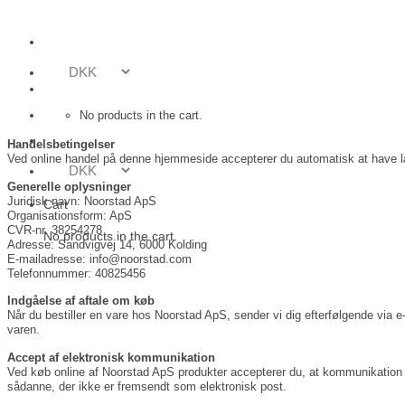
Skip
to
content
No products in the cart.
Handelsbetingelser
Ved online handel på denne hjemmeside accepterer du automatisk at have l
Generelle oplysninger
Juridisk navn: Noorstad ApS
Cart
Organisationsform: ApS
CVR-nr. 38254278
No products in the cart.
Adresse: Sandvigvej 14, 6000 Kolding
E-mailadresse: info@noorstad.com
Telefonnummer: 40825456
Indgåelse af aftale om køb
Når du bestiller en vare hos Noorstad ApS, sender vi dig efterfølgende via e-
varen.
Accept af elektronisk kommunikation
Ved køb online af Noorstad ApS produkter accepterer du, at kommunikation o
sådanne, der ikke er fremsendt som elektronisk post.