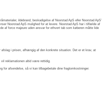
f råmaterialer, ildebrand, beskadigelse af Noorstad ApS eller Noorstad ApS’
ænser Noorstad ApS mulighed for at levere. Noorstad ApS har i tilfælde af
ælde af force majeure uden ansvar for ethvert tab som køberen måtte lide
fslag i prisen, afhængig af den konkrete situation. Det er et krav, at
vil reklamationen altid være rettidig.
ing for afsendelse, så vi kan tilbagebetale dine fragtomkostninger.