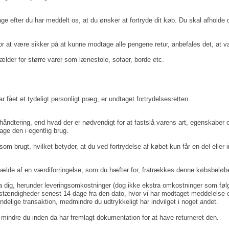
age efter du har meddelt os, at du ønsker at fortryde dit køb. Du skal afholde 
 at være sikker på at kunne modtage alle pengene retur, anbefales det, at var
gælder for større varer som lænestole, sofaer, borde etc.
ar fået et tydeligt personligt præg, er undtaget fortrydelsesretten.
håndtering, end hvad der er nødvendigt for at fastslå varens art, egenskabe
ge den i egentlig brug.
som brugt, hvilket betyder, at du ved fortrydelse af købet kun får en del ell
I tilfælde af en værdiforringelse, som du hæfter for, fratrækkes denne købsbeløb
fra dig, herunder leveringsomkostninger (dog ikke ekstra omkostninger som følg
omstændigheder senest 14 dage fra den dato, hvor vi har modtaget meddelelse 
elige transaktion, medmindre du udtrykkeligt har indvilget i noget andet.
d mindre du inden da har fremlagt dokumentation for at have returneret den.