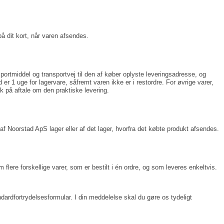
å dit kort, når varen afsendes.
ortmiddel og transportvej til den af køber oplyste leveringsadresse, og
er 1 uge for lagervare, såfremt varen ikke er i restordre. For øvrige varer,
ik på aftale om den praktiske levering.
f Noorstad ApS lager eller af det lager, hvorfra det købte produkt afsendes.
 flere forskellige varer, som er bestilt i én ordre, og som leveres enkeltvis.
ardfortrydelsesformular. I din meddelelse skal du gøre os tydeligt