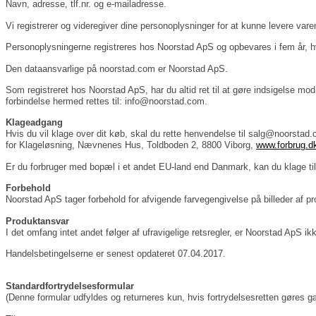
Navn, adresse, tlf.nr. og e-mailadresse.
Vi registrerer og videregiver dine personoplysninger for at kunne levere varen 
Personoplysningerne registreres hos Noorstad ApS og opbevares i fem år, hv
Den dataansvarlige på noorstad.com er Noorstad ApS.
Som registreret hos Noorstad ApS, har du altid ret til at gøre indsigelse mod 
forbindelse hermed rettes til: info@noorstad.com.
Klageadgang
Hvis du vil klage over dit køb, skal du rette henvendelse til salg@noorstad.
for Klageløsning, Nævnenes Hus, Toldboden 2, 8800 Viborg,
www.forbrug.d
Er du forbruger med bopæl i et andet EU-land end Danmark, kan du klage til
Forbehold
Noorstad ApS tager forbehold for afvigende farvegengivelse på billeder af pr
Produktansvar
I det omfang intet andet følger af ufravigelige retsregler, er Noorstad ApS ikk
Handelsbetingelserne er senest opdateret 07.04.2017.
Standardfortrydelsesformular
(Denne formular udfyldes og returneres kun, hvis fortrydelsesretten gøres 