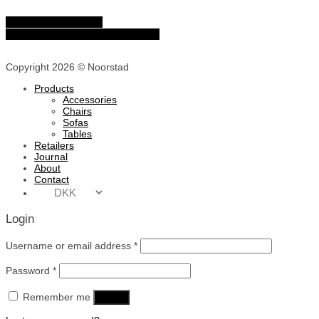
Journal
Where to buy
Terms & Conditions
About
Contact
Copyright 2026 © Noorstad
Products
Accessories
Chairs
Sofas
Tables
Retailers
Journal
About
Contact
Login
Username or email address
*
Password
*
Remember me
Log in